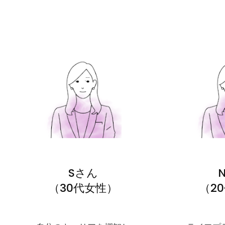
Sさん
（30代女性）
（2