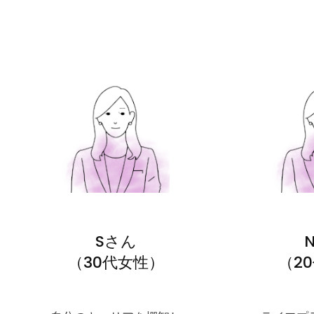
Sさん
（30代女性）
（2