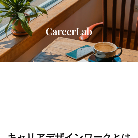
内
容
を
ス
CareerLab
キ
ッ
プ
キャリアデザインワークとは