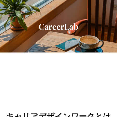
内
容
を
ス
CareerLab
キ
ッ
プ
キャリアデザインワークとは