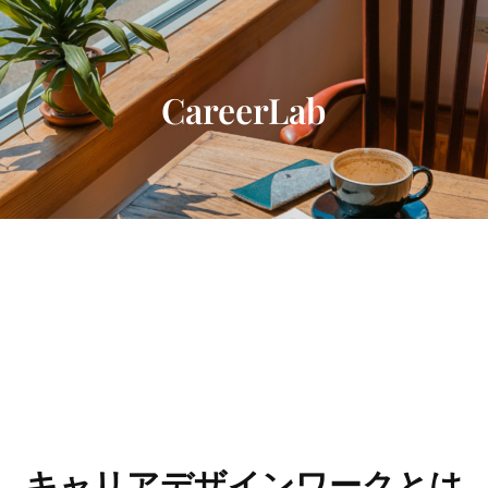
内
容
を
ス
CareerLab
キ
ッ
プ
キャリアデザインワークとは