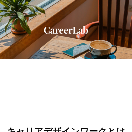
内
容
を
ス
CareerLab
キ
ッ
プ
キャリアデザインワークとは