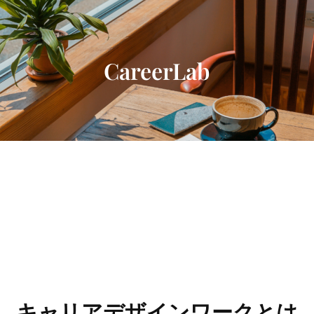
内
容
を
ス
CareerLab
キ
ッ
プ
キャリアデザインワークとは