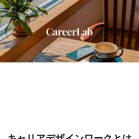
内
容
を
ス
CareerLab
キ
ッ
プ
キャリアデザインワークとは