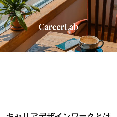
内
容
を
ス
CareerLab
キ
ッ
プ
キャリアデザインワークとは