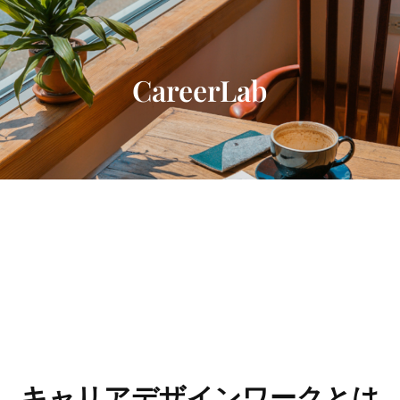
内
容
を
ス
CareerLab
キ
ッ
プ
キャリアデザインワークとは