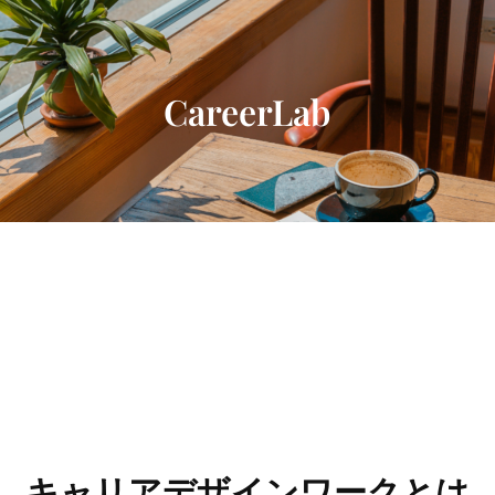
内
容
を
ス
CareerLab
キ
ッ
プ
キャリアデザインワークとは