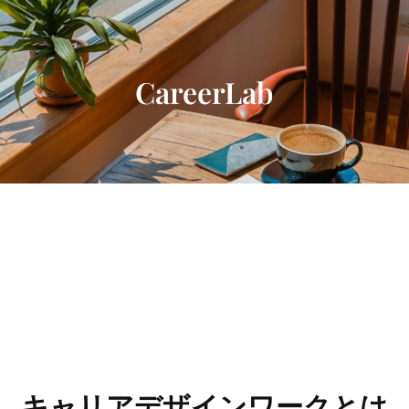
内
容
を
ス
CareerLab
キ
ッ
プ
キャリアデザインワークとは