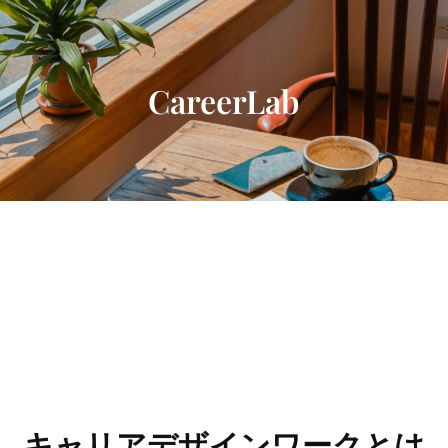
内
容
を
ス
CareerLab
キ
ッ
プ
キャリアデザインワークとは