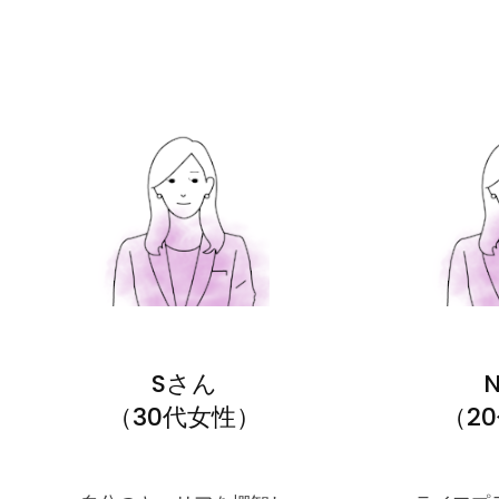
Sさん
（30代女性）
（2