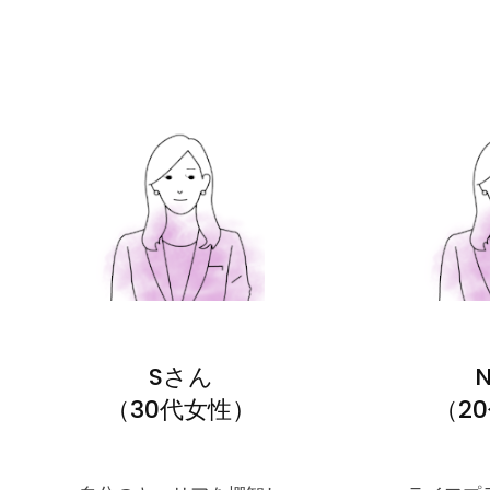
Sさん
（30代女性）
（2