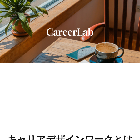
内
容
を
ス
CareerLab
キ
ッ
プ
キャリアデザインワークとは