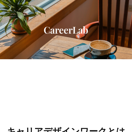
内
容
を
ス
CareerLab
キ
ッ
プ
キャリアデザインワークとは