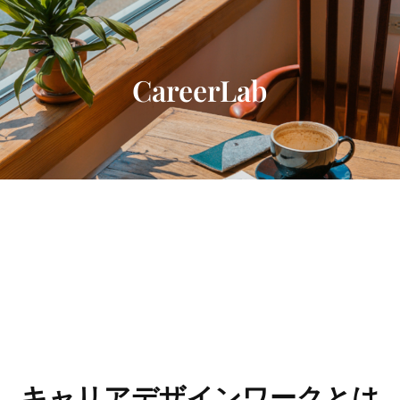
内
容
を
ス
CareerLab
キ
ッ
プ
キャリアデザインワークとは