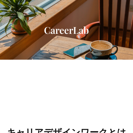
内
容
を
ス
CareerLab
キ
ッ
プ
キャリアデザインワークとは