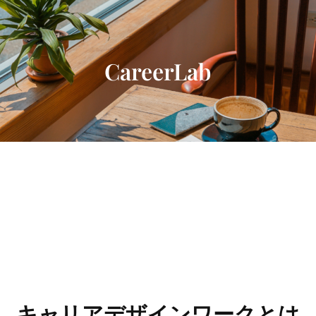
内
容
を
ス
CareerLab
キ
ッ
プ
キャリアデザインワークとは