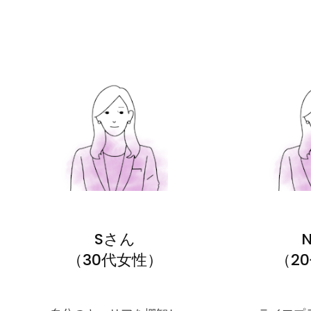
Sさん
（30代女性）
（2