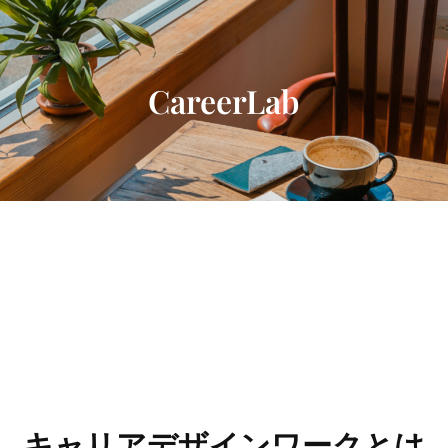
内
容
を
ス
CareerLab
キ
ッ
プ
キャリアデザインワークとは