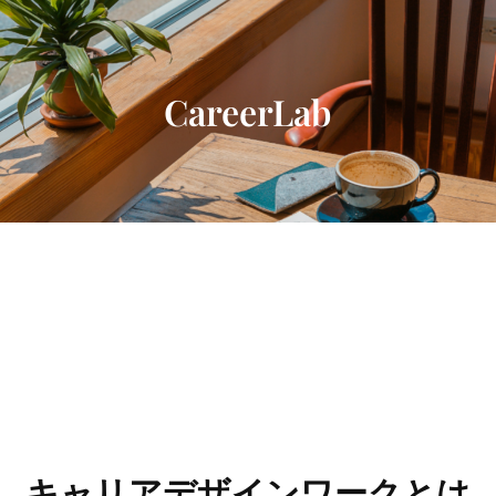
内
容
を
ス
CareerLab
キ
ッ
プ
キャリアデザインワークとは