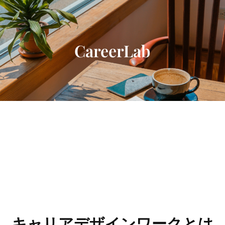
内
容
を
ス
CareerLab
キ
ッ
プ
キャリアデザインワークとは